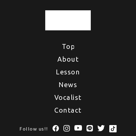
Top
Top
About
About
Lesson
Lesson
News
News
Vocalist
Vocalist
Contact
Contact
Follow us!!