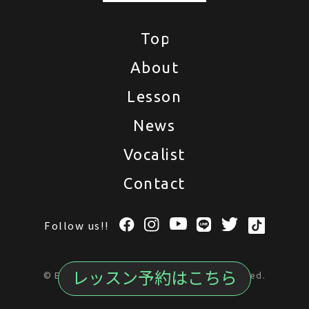
Top
Top
About
About
Lesson
Lesson
News
News
Vocalist
Vocalist
Contact
Contact
Follow us!!
レッスン予約はこちら
© ENAZOU Vocal School
All Rights Reserved.