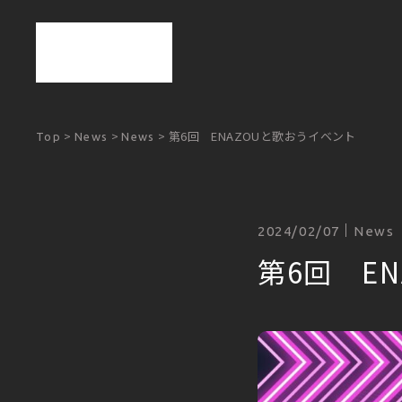
>
>
>
第6回 ENAZOUと歌おうイベント
Top
News
News
2024/02/07
News
第6回 E