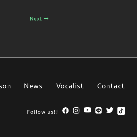
Next →
son
News
Vocalist
Contact
son
News
Vocalist
Contact
Follow us!!