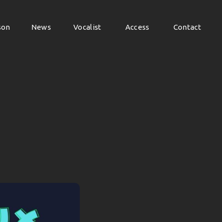
son
News
Vocalist
Access
Contact
son
News
Vocalist
Access
Contact