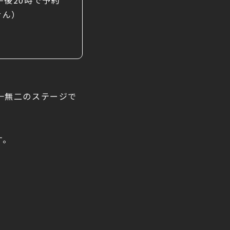
午後
20
時で予約
せん）
一無二のステージで
す。