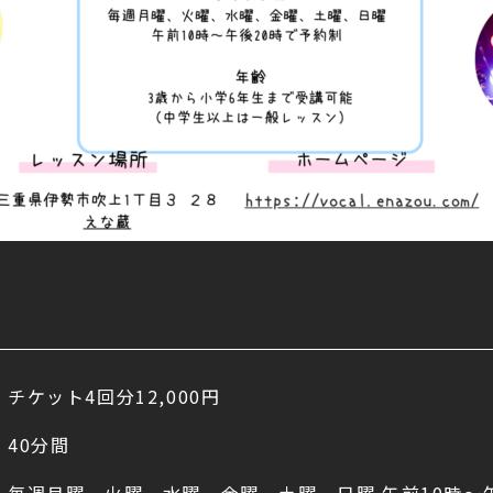
チケット
4
回分
12,000
円
40
分間