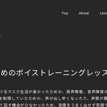
Top
About
Les
Top
About
Les
ン
ためのボイストレーニングレッ
けるマスク生活が長かったためか、発声障害、音声障害
を制限していたためか、声が出し辛くなったり、声質が
て話す機会が少なかったため、表情をうまく出せず笑顔