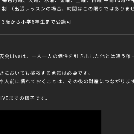
毎週月曜、火曜、水曜、金曜、土曜、日曜
午前
10
時～
制
（出張レッスンの場合、時間はこの限りではありま
3
歳から小学
6
年生まで受講可
表会Liveは、一人一人の個性を引き出した他とは違う唯
野においても挑戦する勇気は必要です。
や人前に慣れておくことは、その後の財産につながりま
IVEまでの様子です。
画