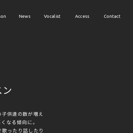
son
News
Vocalist
Access
Contact
son
News
Vocalist
Access
Contact
スン
の子供達の数が増え
悪くなる傾向に。
で歌ったり話したり