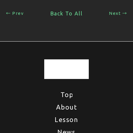
Back To All
← Prev
Next →
Top
Top
About
About
Lesson
Lesson
News
News