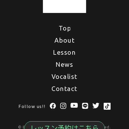
Top
Top
About
About
Lesson
Lesson
News
News
Vocalist
Vocalist
Contact
Contact
Follow us!!
レッスン予約はこちら
© ENAZOU Vocal School
All Rights Reserved.